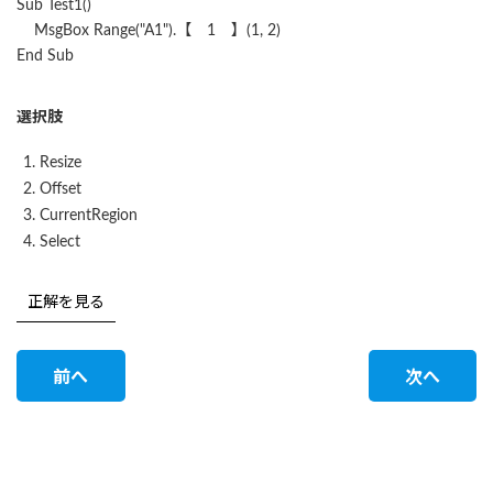
Sub Test1()
MsgBox Range("A1").【 1 】(1, 2)
End Sub
選択肢
Resize
Offset
CurrentRegion
Select
正解を見る
前へ
次へ