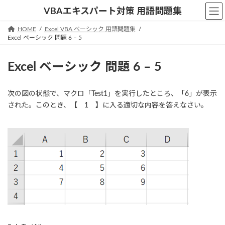
コ
ナ
VBAエキスパート対策 用語問題集
ン
ビ
テ
ゲ
HOME
Excel VBA ベーシック 用語問題集
ン
ー
Excel ベーシック 問題 6 – 5
ツ
シ
へ
ョ
Excel ベーシック 問題 6 – 5
ス
ン
キ
に
ッ
移
次の図の状態で、マクロ「Test1」を実行したところ、「6」が表示
プ
動
された。このとき、【 1 】に入る適切な内容を答えなさい。