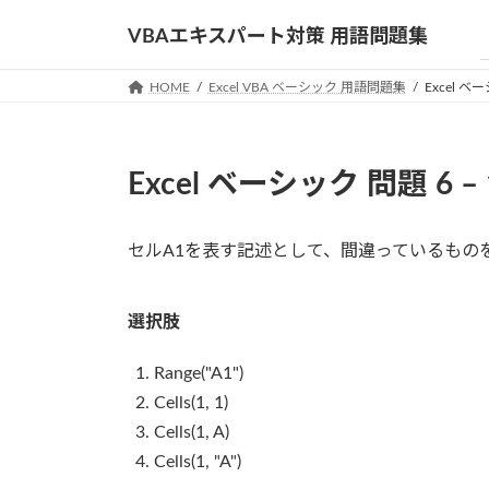
コ
ナ
VBAエキスパート対策 用語問題集
ン
ビ
テ
ゲ
HOME
Excel VBA ベーシック 用語問題集
Excel ベー
ン
ー
ツ
シ
へ
ョ
ス
ン
Excel ベーシック 問題 6 – 
キ
に
ッ
移
プ
動
セルA1を表す記述として、間違っているもの
選択肢
Range("A1")
Cells(1, 1)
Cells(1, A)
Cells(1, "A")