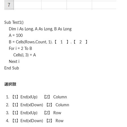
Sub Test1()
Dim i As Long, A As Long, B As Long
A = 100
B = Cells(Rows.Count, 1).【 1 】.【 2 】
For i = 2 To B
Cells(i, 3) = A
Next i
End Sub
選択肢
【1】End(xlUp) 【2】 Column
【1】End(xlDown) 【2】 Column
【1】End(xlUp) 【2】 Row
【1】End(xlDown) 【2】 Row