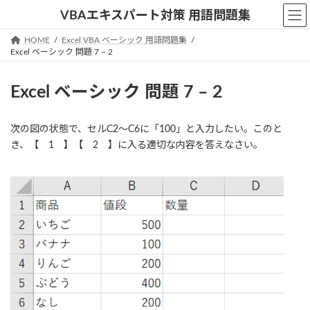
コ
ナ
VBAエキスパート対策 用語問題集
ン
ビ
テ
ゲ
HOME
Excel VBA ベーシック 用語問題集
ン
ー
Excel ベーシック 問題 7 – 2
ツ
シ
へ
ョ
Excel ベーシック 問題 7 – 2
ス
ン
キ
に
ッ
移
次の図の状態で、セルC2～C6に「100」と入力したい。このと
プ
動
き、【 1 】【 2 】に入る適切な内容を答えなさい。