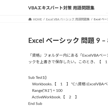
コ
ナ
VBAエキスパート対策 用語問題集
ン
ビ
テ
ゲ
HOME
Excel VBA ベーシック 用語問題集
Excel ベー
ン
ー
ツ
シ
へ
ョ
ス
ン
Excel ベーシック 問題 9 – 
キ
に
ッ
移
プ
動
「資格」フォルダー内にある「ExcelVBAベ
ックを上書きで保存したい。このとき、【 1
Sub Test1()
Workbooks.【 1 】 "C:\資格\ExcelVB
Range("A1") = 100
ActiveWorkbook.【 2 】
End Sub