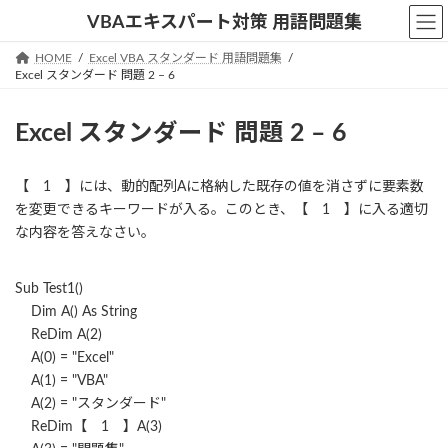
コ
ナ
VBAエキスパート対策 用語問題集
ン
ビ
テ
ゲ
HOME
Excel VBA スタンダード 用語問題集
ン
ー
Excel スタンダード 問題 2 – 6
ツ
シ
へ
ョ
Excel スタンダード 問題 2 – 6
ス
ン
キ
に
ッ
移
【 1 】には、動的配列Aに格納した既存の値を消さずに要素数
プ
動
を変更できるキーワードが入る。このとき、【 1 】に入る適切
な内容を答えなさい。
Sub Test1()
Dim A() As String
ReDim A(2)
A(0) = "Excel"
A(1) = "VBA"
A(2) = "スタンダード"
ReDim【 1 】A(3)