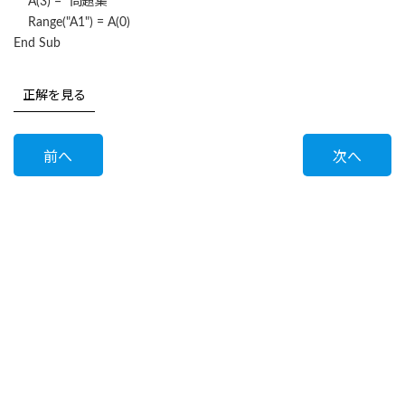
A(3) = "問題集"
Range("A1") = A(0)
End Sub
正解を見る
前へ
次へ