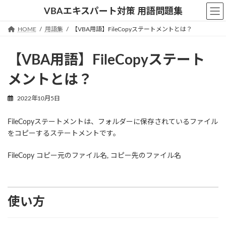
コ
ナ
VBAエキスパート対策 用語問題集
ン
ビ
テ
ゲ
HOME
用語集
【VBA用語】FileCopyステートメントとは？
ン
ー
ツ
シ
【VBA用語】FileCopyステート
へ
ョ
ス
ン
メントとは？
キ
に
ッ
移
2022年10月5日
プ
動
FileCopyステートメントは、フォルダーに保存されているファイル
をコピーするステートメントです。
FileCopy コピー元のファイル名, コピー先のファイル名
使い方